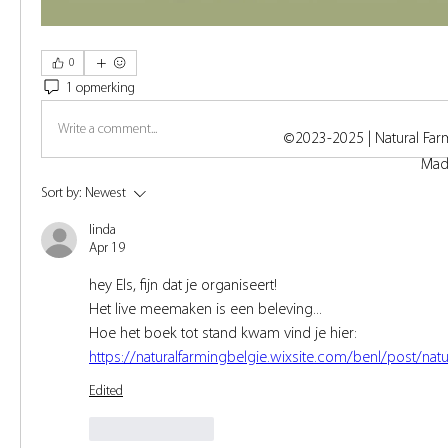
0
1 opmerking
Write a comment...
©2023-2025 | Natural Far
Mad
Sort by:
Newest
linda
Apr 19
hey Els, fijn dat je organiseert!
Het live meemaken is een beleving...
Hoe het boek tot stand kwam vind je hier: 
https://naturalfarmingbelgie.wixsite.com/benl/post/nat
Edited
Like
Reply