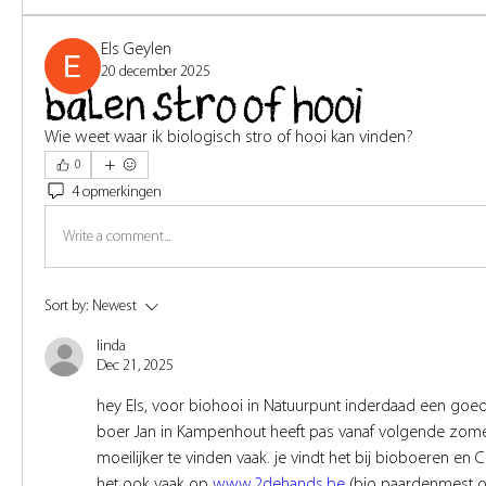
Els Geylen
20 december 2025
balen stro of hooi
Wie weet waar ik biologisch stro of hooi kan vinden?
0
4 opmerkingen
Write a comment...
Sort by:
Newest
linda
Dec 21, 2025
hey Els, voor biohooi in Natuurpunt inderdaad een goe
boer Jan in Kampenhout heeft pas vanaf volgende zomer 
moeilijker te vinden vaak. je vindt het bij bioboeren en 
het ook vaak op 
www.2dehands.be
(bio paardenmest o