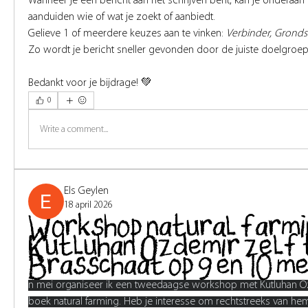
Wanneer je een bericht aan het schrijven bent, kan je onderaan
aanduiden wie of wat je zoekt of aanbiedt.
Gelieve 1 of meerdere keuzes aan te vinken: 
Verbinder, Grondsto
Zo wordt je bericht sneller gevonden door de juiste doelgroep
Bedankt voor je bijdrage! 💚
0
Write a comment...
Els Geylen
18 april 2026
Workshop natural farmi
Kutluhan Ozdemir zelf 
Brasschaat op 9 en 10 me
n mei organiseer ik een tweedaagse workshop met Kutluhan Ozd
boek natural farming. Heb je interesse om rechtstreeks van hem 