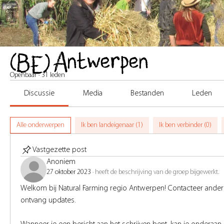
(BE) Antwerpen
Openbaar
·
31 leden
Discussie
Media
Bestanden
Leden
Alle onderwerpen
Ik ben landeigenaar (1)
Ik ben verbinder (0)
Vastgezette post
Anoniem
27 oktober 2023
·
heeft de beschrijving van de groep bijgewerkt.
Welkom bij Natural Farming regio Antwerpen! Contacteer andere 
ontvang updates.