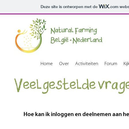
Deze site is ontworpen met de
.com
websi
Home
Over
Activiteiten
Forum
Ki
Veelgestelde vrag
Hoe kan ik inloggen en deelnemen aan h